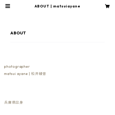
ABOUT | matsuiayane
ABOUT
photographer
matsui ayane | 松井綾音​
兵庫県出身